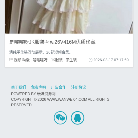
是嚯嚯呀JK服装互动26V416M优质珍藏
清纯学生装互动展示，26部短频合集。
视频.动漫
是嚯嚯呀
JK服装
学生装
互动展示
2026-03-17 07:17:59
金主定制
关于我们
免责声明
广告合作
注册协议
POWERED BY
玩味资源网
COPYRIGHT © 2026 WWW.WANWEI04.COM ALL RIGHTS
RESERVED